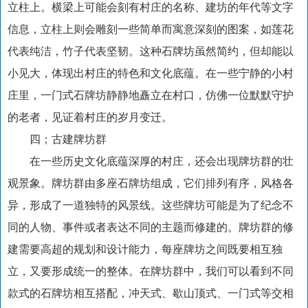
立柱上。横梁上可能会刻有村庄的名称、建坊的年代等文字
信息，立柱上则会雕刻一些简单而寓意深刻的图案，如莲花
代表纯洁，竹子代表坚韧。这种石牌坊虽然简约，但却能以
小见大，体现出村庄的特色和文化底蕴。在一些宁静的小村
庄里，一门式石牌坊静静地矗立在村口，仿佛一位默默守护
的老者，见证着村庄的岁月变迁。
四；古建牌坊群
在一些历史文化底蕴深厚的村庄，还会出现牌坊群的壮
观景象。牌坊群由多座石牌坊组成，它们排列有序，风格各
异，形成了一道独特的风景线。这些牌坊可能是为了纪念不
同的人物、事件或者表达不同的主题而修建的。牌坊群的修
建需要高超的规划和设计能力，每座牌坊之间既要相互独
立，又要形成统一的整体。在牌坊群中，我们可以看到不同
款式的石牌坊相互搭配，冲天式、歇山顶式、一门式等交相