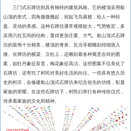
三门式石牌坊则具有独特的建筑风格。它的楼顶采用歇
山顶的形式，四角微微翘起，宛如飞鸟展翅，给人一种轻
盈、灵动的美感。这种石牌坊通常规模较大，气势恢宏，多
采用六柱五间的结构，显得更加庄重、大气。歇山顶式石牌
坊的装饰十分精美，楼顶的脊兽、瓦当等都雕刻得细致入
微。在牌坊的横梁、立柱上，还雕刻着各种寓意吉祥的图
案，如牡丹象征富贵，梅花象征高洁。这些图案不仅美化了
石牌坊，还寄托了村民对美好生活的向往。一些具有悠久历
史的村庄，会修建歇山顶式石牌坊来纪念祖先的功绩，彰显
家族的荣耀。在这些石牌坊下，村民们举行各种传统仪式，
传承着家族的文化和精神。