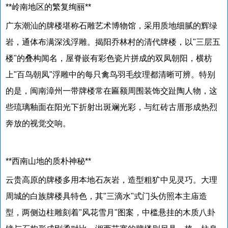
**岭南地区的繁复绚丽**
广东潮汕的牌楼堪称石雕艺术博物馆，采用质地细腻的辉绿
岩，通体布满深浅浮雕。揭阳乔林村的清代牌楼，以"三层五
楼"的叠构闻名，屋脊嵌有彩色瓷片拼成的双凤朝阳，横枋
上"百鸟朝凤"浮雕中的每只禽鸟羽毛纹理都清晰可辨。特别
的是，闽南漳州一带牌楼常在匾额周围装饰交趾陶人物，这
些琉璃釉面在阳光下折射出斑斓光彩，与红砖古厝形成热烈
奔放的视觉交响。
**西南山地的质朴神秘**
云贵高原的牌楼多用本地石灰岩，造型粗犷中见灵巧。大理
周城的白族牌楼具特色，其"三滴水"式门头仿照本主庙造
型，两侧边柱雕刻着"风花雪月"图案，中槛悬挂的木质八卦