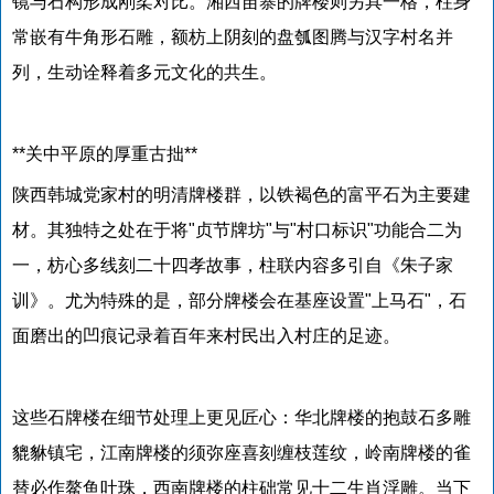
镜与石构形成刚柔对比。湘西苗寨的牌楼则另具一格，柱身
常嵌有牛角形石雕，额枋上阴刻的盘瓠图腾与汉字村名并
列，生动诠释着多元文化的共生。
**关中平原的厚重古拙**
陕西韩城党家村的明清牌楼群，以铁褐色的富平石为主要建
材。其独特之处在于将"贞节牌坊"与"村口标识"功能合二为
一，枋心多线刻二十四孝故事，柱联内容多引自《朱子家
训》。尤为特殊的是，部分牌楼会在基座设置"上马石"，石
面磨出的凹痕记录着百年来村民出入村庄的足迹。
这些石牌楼在细节处理上更见匠心：华北牌楼的抱鼓石多雕
貔貅镇宅，江南牌楼的须弥座喜刻缠枝莲纹，岭南牌楼的雀
替必作鳌鱼吐珠，西南牌楼的柱础常见十二生肖浮雕。当下