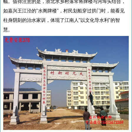
幅。值得注意的是，浙北水乡村落常将牌楼与河埠头结合，
如嘉兴王江泾的"水阁牌楼"，村民划船穿过拱门时，能看见
柱身阴刻的治水家训，体现了江南人"以文化导水利"的智
慧。