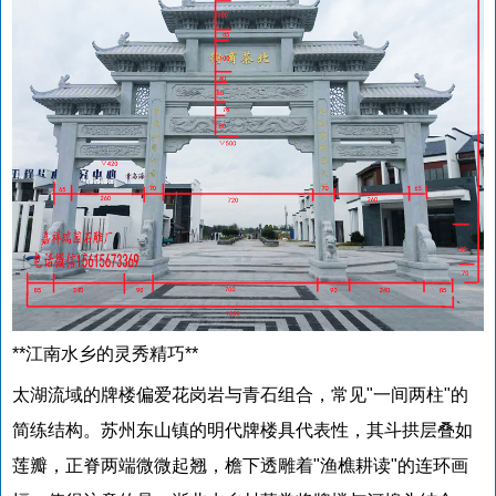
**江南水乡的灵秀精巧**
太湖流域的牌楼偏爱花岗岩与青石组合，常见"一间两柱"的
简练结构。苏州东山镇的明代牌楼具代表性，其斗拱层叠如
莲瓣，正脊两端微微起翘，檐下透雕着"渔樵耕读"的连环画