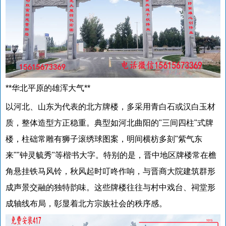
**华北平原的雄浑大气**
以河北、山东为代表的北方牌楼，多采用青白石或汉白玉材
质，整体造型方正稳重。典型如河北曲阳的"三间四柱"式牌
楼，柱础常雕有狮子滚绣球图案，明间横枋多刻"紫气东
来""钟灵毓秀"等楷书大字。特别的是，晋中地区牌楼常在檐
角悬挂铁马风铃，秋风起时叮咚作响，与晋商大院建筑群形
成声景交融的独特韵味。这些牌楼往往与村中戏台、祠堂形
成轴线布局，彰显着北方宗族社会的秩序感。