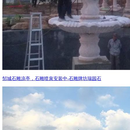
邹城石雕凉亭，石雕喷泉安装中-石雕牌坊瑞园石