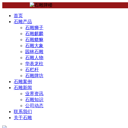
首页
石雕产品
石雕狮子
石雕麒麟
石雕貔貅
石雕大象
园林石雕
石雕人物
华表龙柱
石栏杆
石雕牌坊
石雕案例
石雕新闻
业界资讯
石雕知识
公司动态
联系我们
关于石雕