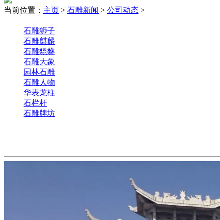
当前位置：
主页
>
石雕新闻
>
公司动态
>
石雕狮子
石雕麒麟
石雕貔貅
石雕大象
园林石雕
石雕人物
华表龙柱
石栏杆
石雕牌坊